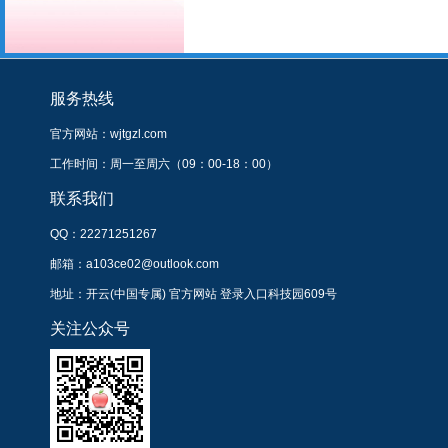
服务热线
官方网站：wjtgzl.com
工作时间：周一至周六（09：00-18：00）
联系我们
QQ：22271251267
邮箱：a103ce02@outlook.com
地址：开云(中国专属) 官方网站 登录入口科技园609号
关注公众号