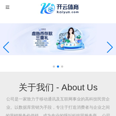
关于我们 - About Us
公司是一家致力于移动通讯及互联网事业的高科技民营企
业。以数据库营销为手段，专注于打造消费者与企业之间
的营销服务价值链，成为专业的呼叫科技园服务商。 公司