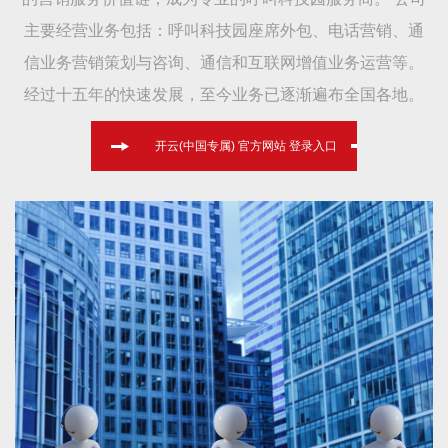
主要经营业务包括：呼叫科技园座席外包、电话营销、通
信业务营销策划与咨询、通信和互联网增值业务运营等。
经过十五年的快速发展，至今业务已逐渐遍布全国各地。
开云(中国专属) 官方网站 登录入口