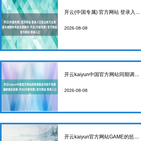
开云(中国专属) 官方网站 登录入口但当其万古辰使用老化或与刚硬物体发生摩擦时-开云(中国专属) 官方网站 登录入口
2026-08-08
开云kaiyun中国官方网站同期调取店内的干系策画数据后发现-开云(中国专属) 官方网站 登录入口
2026-08-08
开云kaiyun官方网站GAME的惩处东谈主员还指出-开云(中国专属) 官方网站 登录入口