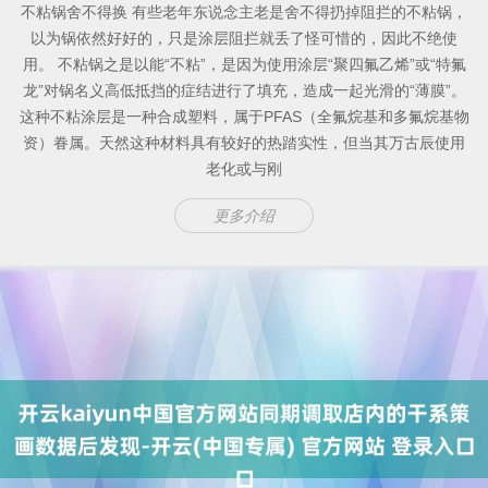
不粘锅舍不得换 有些老年东说念主老是舍不得扔掉阻拦的不粘锅，
以为锅依然好好的，只是涂层阻拦就丢了怪可惜的，因此不绝使
用。 不粘锅之是以能“不粘”，是因为使用涂层“聚四氟乙烯”或“特氟
龙”对锅名义高低抵挡的症结进行了填充，造成一起光滑的“薄膜”。
这种不粘涂层是一种合成塑料，属于PFAS（全氟烷基和多氟烷基物
资）眷属。天然这种材料具有较好的热踏实性，但当其万古辰使用
老化或与刚
更多介绍